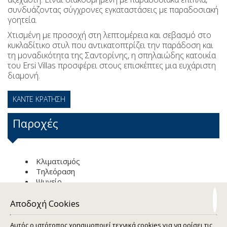
συνδυάζοντας σύγχρονες εγκαταστάσεις με παραδοσιακή
γοητεία.
Χτισμένη με προσοχή στη λεπτομέρεια και σεβασμό στο
κυκλαδίτικο στυλ που αντικατοπτρίζει την παράδοση και
τη μοναδικότητα της Σαντορίνης, η σπηλαιώδης κατοικία
του Ersi Villas προσφέρει στους επισκέπτες μια ευχάριστη
διαμονή.
ΚΆΝΤΕ ΚΡΆΤΗΣΗ
Παροχές
Κλιματισμός
Τηλεόραση
Ψυγείο
Θυρίδα ασφαλείας
Τηλέφωνο
Αποδοχή Cookies
Μπάνιο με ντους
Στεγνωτήρα μαλλιών
Αυτός ο ιστότοπος χρησιμοποιεί τεχνικά cookies για να ορίσει τις