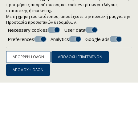
Ζεστό νερό σε 24ωρη βάση
προτιμήσεις απορρήτου σας και cookies τρίτων για λόγους
στατιστικής ή marketing.
Με τη χρήση του ιστότοπου, αποδέχεστε την πολιτική μας για την
ΖΉΤΗΣΗ
Προστασία προσωπικών δεδομένων
.
Necessary cookies
User data
Preferences
Analytics
Google ads
ΑΠΌΡΡΙΨΗ ΌΛΩΝ
ΑΠΟΔΟΧΉ ΕΠΙΛΕΓΜΈΝΩΝ
ΑΠΟΔΟΧΉ ΌΛΩΝ