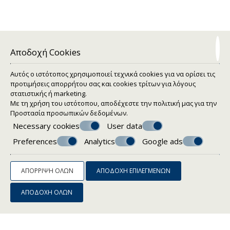
Αποδοχή Cookies
Αυτός ο ιστότοπος χρησιμοποιεί τεχνικά cookies για να ορίσει τις
προτιμήσεις απορρήτου σας και cookies τρίτων για λόγους
στατιστικής ή marketing.
Γενικές υπηρεσίες
Με τη χρήση του ιστότοπου, αποδέχεστε την πολιτική μας για την
Προστασία προσωπικών δεδομένων
.
Necessary cookies
User data
• Γραφείο υποδοχής και ενημέρωσης (λειτουργεί από τις
07:00 έως τις 23:00)
Preferences
Analytics
Google ads
• Αίθουσα τηλεόρασης
• Φαξ & Φωτοτυπίες & Γραμματόσημα
• Ασύρματη πρόσβαση στο Internet
ΑΠΌΡΡΙΨΗ ΌΛΩΝ
ΑΠΟΔΟΧΉ ΕΠΙΛΕΓΜΈΝΩΝ
• Καθημερινή υπηρεσία καμαριέρας
• Πληροφορίες και κρατήσεις για ομαδικές ή μεμονωμένες
ΑΠΟΔΟΧΉ ΌΛΩΝ
θαλάσσιες εκδρομές
• Ενοικιάσεις Αυτοκινήτων & Μοτοποδηλάτων
• Υπηρεσία Αφύπνισης