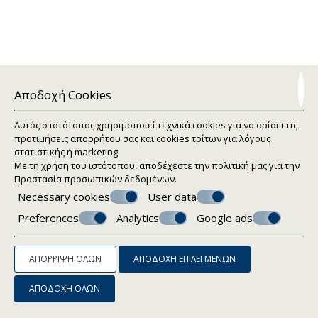
Φηροστεφάνι, μόλις σε μικρή απόσταση με τα πόδια από
την κεντρική πλατεία των Φηρών και διαθέτει φανταστική
θέα στο Αιγαίο Πέλαγος και την ανατολική ακτή του
νησιού. Οι επισκέπτες του, θα επωφεληθούν επίσης από
τη γρήγορη πρόσβαση στην εμπορική περιοχή της πόλης
και τη νυχτερινή ζωή του νησιού.
Αποδοχή Cookies
Αυτός ο ιστότοπος χρησιμοποιεί τεχνικά cookies για να ορίσει τις
προτιμήσεις απορρήτου σας και cookies τρίτων για λόγους
στατιστικής ή marketing.
Με τη χρήση του ιστότοπου, αποδέχεστε την πολιτική μας για την
Προστασία προσωπικών δεδομένων
.
Necessary cookies
User data
Preferences
Analytics
Google ads
ΑΠΌΡΡΙΨΗ ΌΛΩΝ
ΑΠΟΔΟΧΉ ΕΠΙΛΕΓΜΈΝΩΝ
ΑΠΟΔΟΧΉ ΌΛΩΝ