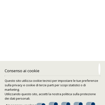
L'hotel Ersi Villas Santorini bed and breakfast si distingue
per l'attenzione al design e allo stile architettonico delle
isole Cicladi. Ristrutturato nel rispetto dellla tradizione e
dell'individualità di Santorini, Ersi Villas offre ai propri ospiti
un più che piacevole luogo di soggiorno sull'isola.
Ersi Villas hotel è ubicato nel caratteristico ed affascinante
villaggio di Firostefani, a breve distanza dalla piazzetta
principale della capitale Fira, e vanta una meravigliosa vista
sul Mar Egeo lungo la costa orientale dell'isola.
Beneficerete del facile accesso all'area commerciale della
capitale Fira ricca di bar, negozi, taverne, ristoranti,
discoteche e club dove godervi la fantastica vita notturna
di Santorini.
Consenso ai cookie
Questo sito utilizza cookie tecnici per impostare le tue preferenze
sulla privacy e cookie di terze parti per scopi statistici o di
marketing.
Utilizzando questo sito, accetti la nostra politica sulla
protezione
dei dati personali
.