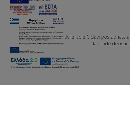
La famosa Santorini, una delle isole Cicladi posizionata a
la rende decisame
Informazioni sull'isol
Molte persone visitano quest'isola vulcanica ogni anno, so
spiagge nere, rosse e bianche, le sue calette e i suoi fiord
accarezzate dalla brezza salata del mare, conferisce loro un
Santorini, l'isola dall'architettura e dal design unici, l'iso
un pizzico di avventura, romanticismo e divertimento.
Per aiutarti a sfruttare al meglio il tuo viaggio, abbiamo r