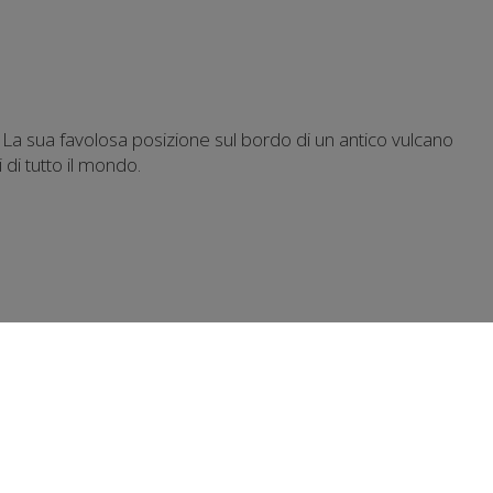
i. La sua favolosa posizione sul bordo di un antico vulcano
di tutto il mondo.
ra offre al tramonto. La colorata Santorini con le sue
igazione minima sotto il sole del Mediterraneo e
la meta ideale per una vacanza all'insegna del relax, ma anche
li.