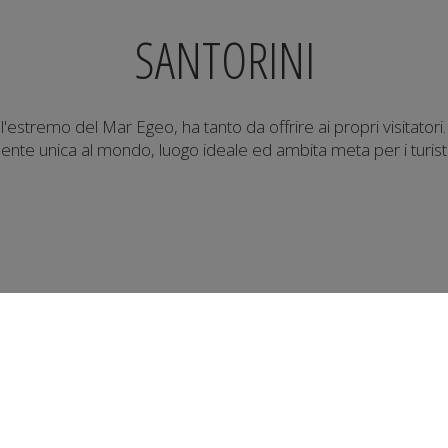
SANTORINI
ll'estremo del Mar Egeo, ha tanto da offrire ai propri visitator
nte unica al mondo, luogo ideale ed ambita meta per i turisti 
a di Santorini
lo per catturare i momenti di colore e silenzio che madre natu
i. La notevole varietà di uve di Santorini, coltivate con un'irr
 livello di qualità distintivo nella produzione vinicola.
la della cultura e della storia. Santorini, in Grecia, non è solo 
accolto alcune risorse che pensiamo troverai incredibilmente uti