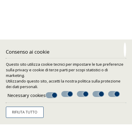
Camera tripla
3 persone
3 letti singoli
Consenso ai cookie
PRENOTAZIONE ONLINE
DI PIÙ
Questo sito utilizza cookie tecnici per impostare le tue preferenze
sulla privacy e cookie di terze parti per scopi statistici o di
marketing.
Utilizzando questo sito, accetti la nostra politica sulla
protezione
dei dati personali
.
Necessary cookies
RIFIUTA TUTTO