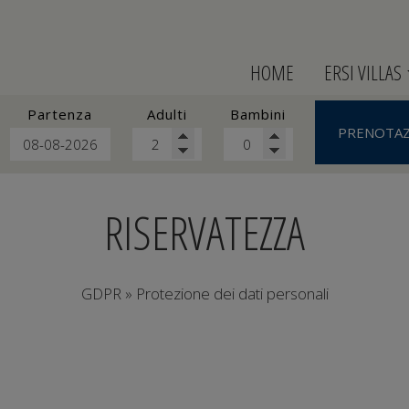
HOME
ERSI VILLAS
Albergo
Partenza
Adulti
Bambini
Ubicazione
PRENOTAZ
Servizi
Premi
RISERVATEZZA
GDPR » Protezione dei dati personali
ersonali