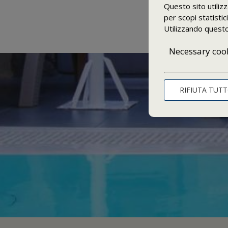
Il nostro sito web funziona in ambiente sicuro SSL.
Questo sito utiliz
per scopi statistic
Utilizzando questo 
Necessary coo
RIFIUTA TUT