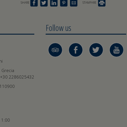
SHARE
STAMPARE
Follow us
ni
, Grecia
+30 2286025432
0110900
11:00