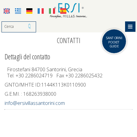
≡
HOME
CONTATTI
SANTORINI
POCKET
GUIDE
ERSI VILLAS
Dettagli del contatto
ALLOGGIO
Albergo
Firostefani 84700 Santorini, Grecia
Tel.
+30 2286024719
Fax +30 2286025432
Ubicazione
GALLERIA FOTO
GNTO/MHTE ID:1144Κ113Κ0110900
Servizi
SANTORINI
G.E.MI. : 168263938000
Premi
info@ersivillassantorini.com