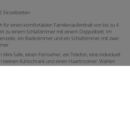
2 Einzelbetten
 für einen komfortablen Familienaufenthalt von bis zu 4
hrt zu einem Schlafzimmer mit einem Doppelbett. Im
enzeile, ein Badezimmer und ein Schlafzimmer mit zwei
mmer.
Mini-Safe, einen Fernseher, ein Telefon, eine individuell
en kleinen Kühlschrank und einen Haartrockner. Wählen
inen komfortablen und angenehmen Aufenthalt!