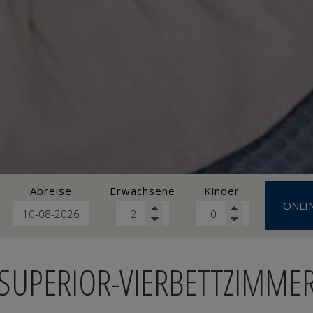
Abreise
Erwachsene
Kinder
ONLI
SUPERIOR-VIERBETTZIMME