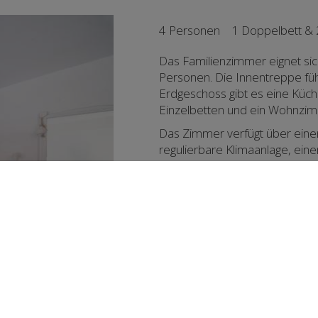
4 Personen
1 Doppelbett & 
Das Familienzimmer eignet sich
Personen. Die Innentreppe fü
Erdgeschoss gibt es eine Küch
Einzelbetten und ein Wohnzi
Das Zimmer verfügt über einen 
regulierbare Klimaanlage, ein
Sie das Familienzimmer für e
ONLINE BUCHUNG
Ausstattung
Klimaanlage