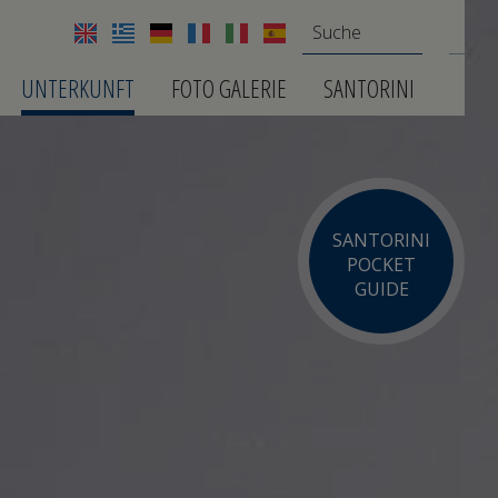
UNTERKUNFT
FOTO GALERIE
SANTORINI
SANTORINI
POCKET
GUIDE