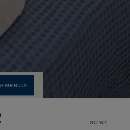
NE BUCHUNG
R
prev
next