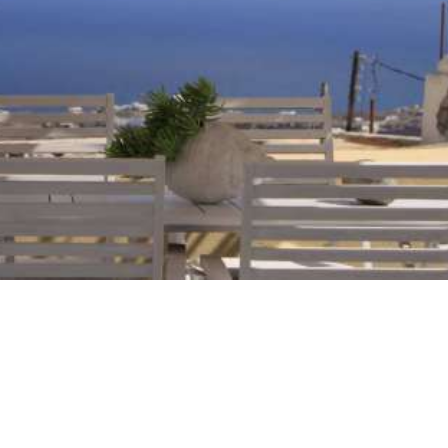
Firostefani Santorini
Ankunft mit Bus, Taxi oder Auto
Santorini besitzt sehr gute Fähr- und Flugverbindungen zu
anderen Griechischen Hauptinseln wie Mykonos, Kreta
und Rhodos, darüber hinaus ist sie sehr gut von Athen aus
erreichbar via Flugzeug oder Fähre.
Nach Ihrer Ankunft auf Santorini nehmen Sie vom