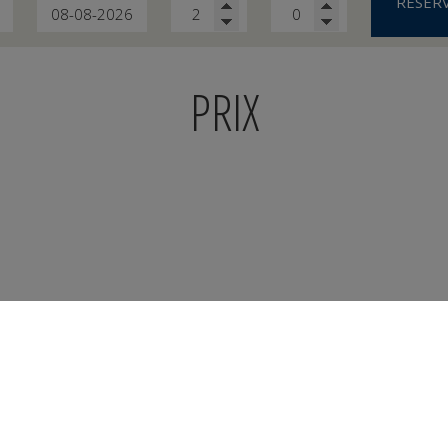
RESER
PRIX
.com Guest review Aw